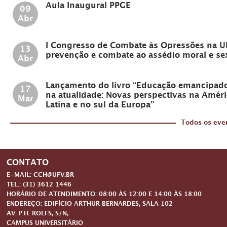
Aula Inaugural PPGE
09
Abr
I Congresso de Combate às Opressões na U
13
prevenção e combate ao assédio moral e se
Abr
Lançamento do livro “Educação emancipad
17
na atualidade: Novas perspectivas na Améri
Mar
Latina e no sul da Europa”
Todos os eve
CONTATO
E-MAIL: CCH@UFV.BR
TEL.: (31) 3612 1446
HORÁRIO DE ATENDIMENTO: 08:00 ÀS 12:00 E 14:00 ÀS 18:00
ENDEREÇO: EDIFÍCIO ARTHUR BERNARDES, SALA 102
AV. P.H. ROLFS, S/N,
CAMPUS UNIVERSITÁRIO