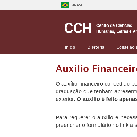
BRASIL
CCH
Centro de Ciências
Humanas, Letras e Ar
Início
Diretoria
Conselho 
Auxílio Financei
O auxílio financeiro concedido p
graduação que tenham apresentad
exterior.
O auxílio é feito ape
Para requerer o auxílio é nece
preencher o formulário no link a 