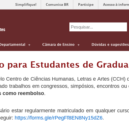
Simplifique!
Comunica BR
Participe
Acesso à infor
Search
tes
for:
Departamental
Câmara de Ensino
Dúvidas e sugestões
ro para Estudantes de Gradu
elo Centro de Ciências Humanas, Letras e Artes (CCH) 
o trabalhos em congressos, simpósios, encontros ou e
nas como reembolso
.
ssário estar regularmente matriculado em qualquer cur
seguir:
https://forms.gle/rPegFf8EN8Ny15dZ6
.