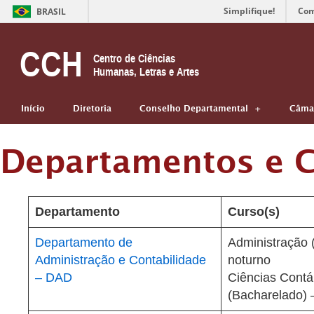
Simplifique!
Com
BRASIL
CCH
Centro de Ciências
Humanas, Letras e Artes
Início
Diretoria
Conselho Departamental
Câmar
Departamentos e 
Departamento
Curso(s)
Departamento de
Administração 
Administração e Contabilidade
noturno
– DAD
Ciências Contá
(Bacharelado) 