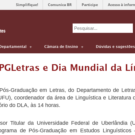
Simplifique!
Comunica BR
Participe
Acesso à infor
Search
tes
for:
Departamental
Câmara de Ensino
Dúvidas e sugestões
PGLetras e Dia Mundial da L
ós-Graduação em Letras, do Departamento de Letras
UFU), coordenador da área de Linguística e Literatur
ório do DLA, às 14 horas.
sor Titular da Universidade Federal de Uberlândia 
grama de Pós-Graduação em Estudos Linguísticos 