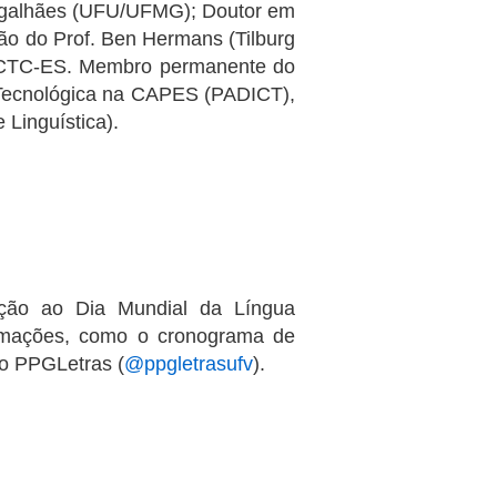
Magalhães (UFU/UFMG); Doutor em
ão do Prof. Ben Hermans (Tilburg
r CTC-ES. Membro permanente do
 Tecnológica na CAPES (PADICT),
Linguística).
ção ao Dia Mundial da Língua
ormações, como o cronograma de
do PPGLetras (
@ppgletrasufv
).