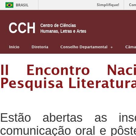
Simplifique!
Com
BRASIL
CCH
Centro de Ciências
Humanas, Letras e Artes
Início
Diretoria
Conselho Departamental
Câmar
II Encontro Na
Pesquisa Literatur
Estão abertas as ins
comunicação oral e pôst