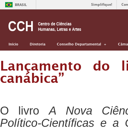
Simplifique!
Com
BRASIL
CCH
Centro de Ciências
Humanas, Letras e Artes
Início
Diretoria
Conselho Departamental
Câmar
Lançamento do li
canábica”
O livro
A Nova Ciênci
Político-Científicas e