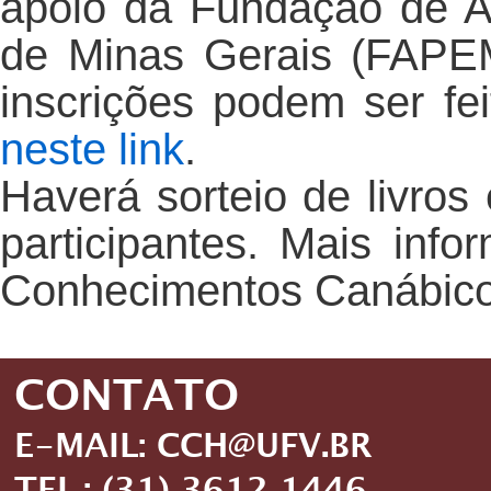
apoio da Fundação de 
de Minas Gerais (FAPE
inscrições podem ser fe
neste link
.
Haverá sorteio de livros
participantes. Mais inf
Conhecimentos Canábic
CONTATO
E-MAIL: CCH@UFV.BR