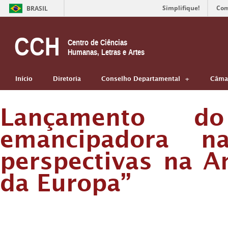
Simplifique!
Com
BRASIL
CCH
Centro de Ciências
Humanas, Letras e Artes
Início
Diretoria
Conselho Departamental
Câmar
Lançamento do
emancipadora na
perspectivas na A
da Europa”