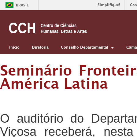
Simplifique!
Com
BRASIL
CCH
Centro de Ciências
Humanas, Letras e Artes
Início
Diretoria
Conselho Departamental
Câmar
Seminário Frontei
América Latina
O auditório do Depart
Viçosa receberá, nesta 