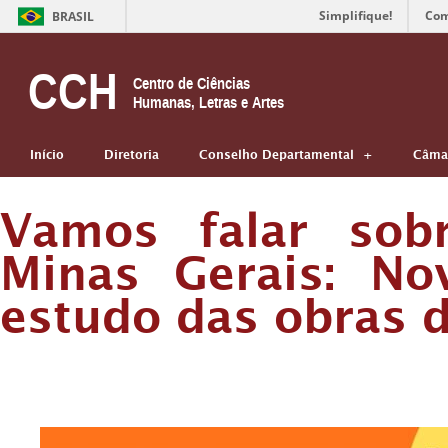
Simplifique!
Com
BRASIL
CCH
Centro de Ciências
Humanas, Letras e Artes
Início
Diretoria
Conselho Departamental
Câmar
Vamos falar sobr
Minas Gerais: No
estudo das obras d