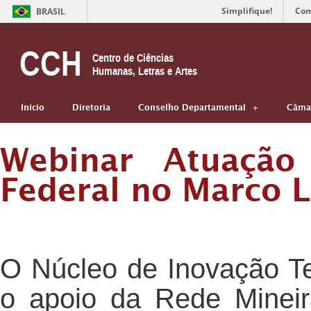
Simplifique!
Com
BRASIL
CCH
Centro de Ciências
Humanas, Letras e Artes
Início
Diretoria
Conselho Departamental
Câmar
Webinar Atuação 
Federal no Marco 
O Núcleo de Inovação T
o apoio da Rede Mineira