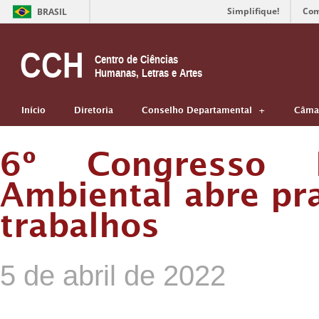
Simplifique!
Com
BRASIL
CCH
Centro de Ciências
Humanas, Letras e Artes
Início
Diretoria
Conselho Departamental
Câmar
6º Congresso M
Ambiental abre pr
trabalhos
5 de abril de 2022