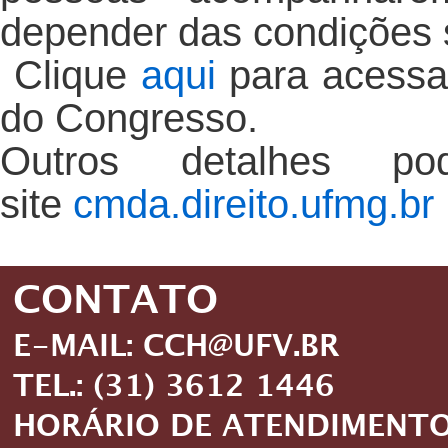
depender das condições s
Clique
aqui
para acessar
do Congresso.
Outros detalhes po
site
cmda.direito.ufmg.br
CONTATO
E-MAIL: CCH@UFV.BR
TEL.: (31) 3612 1446
HORÁRIO DE ATENDIMENTO: 