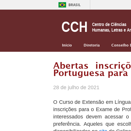
BRASIL
CCH
Centro de Ciências
Humanas, Letras e Ar
Início
Diretoria
Conselho 
Abertas inscri
Portuguesa para 
28 de julho de 2021
O Curso de Extensão em Língua P
inscrições para o Exame de Pro
interessados devem acessar 
preferência. Aqueles que esco