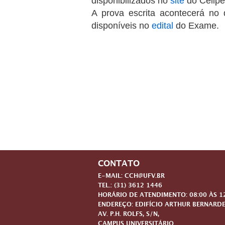
disponibilizados no
site
do Celipe
A prova escrita acontecerá no
disponíveis no
edital
do Exame.
CONTATO
E-MAIL: CCH@UFV.BR
TEL.: (31) 3612 1446
HORÁRIO DE ATENDIMENTO: 08:00 ÀS 12:
ENDEREÇO: EDIFÍCIO ARTHUR BERNARDE
AV. P.H. ROLFS, S/N,
CAMPUS UNIVERSITÁRIO