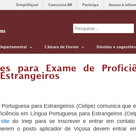
Simplifique!
Comunica BR
Participe
Acesso à infor
Search
tes
for:
Departamental
Câmara de Ensino
Dúvidas e sugestões
ções para Exame de Profici
Estrangeiros
ortuguesa para Estrangeiros (Celipe) comunica que es
ficiência em Língua Portuguesa para Estrangeiros (Cel
o
site
do Inep para se inscrever e entrar em contato
lherem o posto aplicador de Viçosa devem entrar e