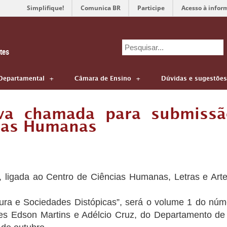
Simplifique!
Comunica BR
Participe
Acesso à infor
Search
tes
for:
Departamental
Câmara de Ensino
Dúvidas e sugestões
va chamada para submissã
cias Humanas
 ligada ao Centro de Ciências Humanas, Letras e Ar
atura e Sociedades Distópicas”, será o volume 1 do nú
es Edson Martins e Adélcio Cruz, do Departamento de 