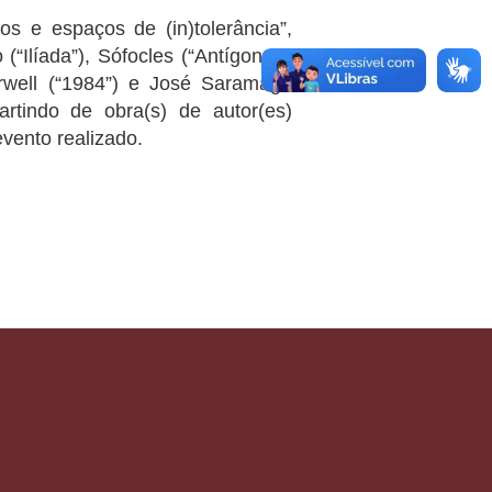
os e espaços de (in)tolerância”,
líada”), Sófocles (“Antígona”),
 Orwell (“1984”) e José Saramago
artindo de obra(s) de autor(es)
evento realizado.