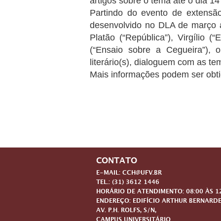
artigos sobre o tema até o dia 14
Partindo do evento de extensão 
desenvolvido no DLA de março a
Platão (“República”), Virgílio 
(“Ensaio sobre a Cegueira”), o
literário(s), dialoguem com as t
Mais informações podem ser obt
CONTATO
E-MAIL: CCH@UFV.BR
TEL.: (31) 3612 1446
HORÁRIO DE ATENDIMENTO: 08:00 ÀS 12:
ENDEREÇO: EDIFÍCIO ARTHUR BERNARDE
AV. P.H. ROLFS, S/N,
CAMPUS UNIVERSITÁRIO