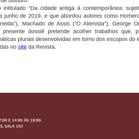
 de outubro.
intitulado “Da cidade antiga à contemporânea: sujeit
 junho de 2019, e que abordou autores como Homero (“I
(“Eneida”), Machado de Assis (“O Alienista”), George
 presente dossiê pretende acolher trabalhos que, p
emáticas plurais desenvolvidas em torno dos escopos do 
idas no
site
da Revista.
00 E 14:00 ÀS 18:00
S, SALA 102