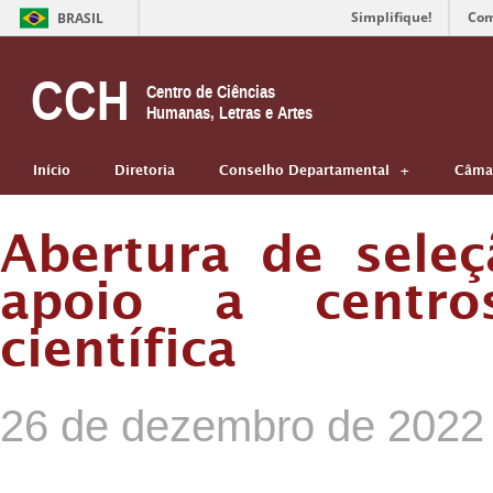
Simplifique!
Com
BRASIL
CCH
Centro de Ciências
Humanas, Letras e Artes
Início
Diretoria
Conselho Departamental
Câmar
Abertura de sele
apoio a centros
científica
26 de dezembro de 2022