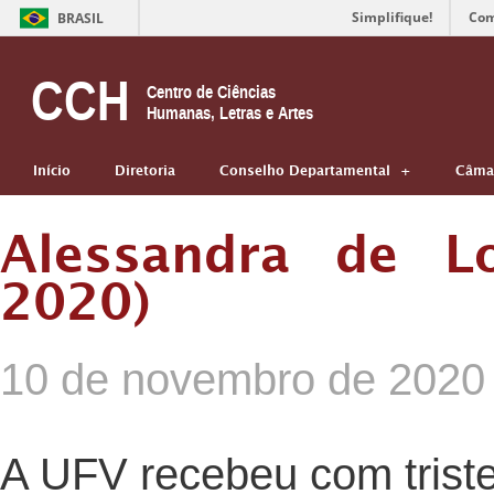
Simplifique!
Com
BRASIL
CCH
Centro de Ciências
Humanas, Letras e Artes
Início
Diretoria
Conselho Departamental
Câmar
Alessandra de L
2020)
10 de novembro de 2020
A UFV recebeu com triste