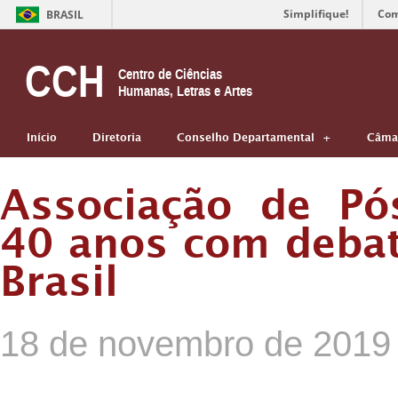
Simplifique!
Com
BRASIL
CCH
Centro de Ciências
Humanas, Letras e Artes
Início
Diretoria
Conselho Departamental
Câmar
Associação de Pó
40 anos com debat
Brasil
18 de novembro de 2019