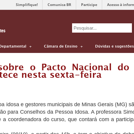
Simplifique!
Comunica BR
Participe
Acesso à infor
Search
tes
for:
Departamental
Câmara de Ensino
Dúvidas e sugestões
 sobre o Pacto Nacional do
tece nesta sexta-feira
oa idosa e gestores municipais de Minas Gerais (MG) sã
ção para Conselhos da Pessoa Idosa. A professora Sim
é a coordenadora do curso, que contará com a particip