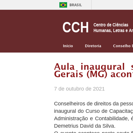
BRASIL
CCH
Centro de Ciências
Humanas, Letras e Ar
Início
Diretoria
Conselho 
Aula inaugural
Gerais (MG) acon
7 de outubro de 2021
Conselheiros de direitos da pess
inaugural do Curso de Capacita
Administração e Contabilidade, 
Demetrius David da Silva.