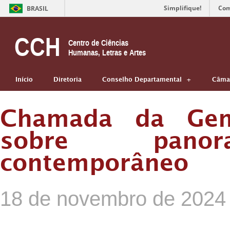
Simplifique!
Com
BRASIL
CCH
Centro de Ciências
Humanas, Letras e Artes
Início
Diretoria
Conselho Departamental
Câmar
Chamada da Gemi
sobre panor
contemporâneo
18 de novembro de 2024