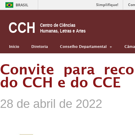
Simplifique!
Com
BRASIL
CCH
Centro de Ciências
Humanas, Letras e Artes
Início
Diretoria
Conselho Departamental
Câmar
Convite para rec
do CCH e do CCE
28 de abril de 2022