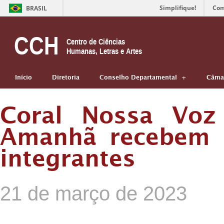
Simplifique!
Com
BRASIL
CCH
Centro de Ciências
Humanas, Letras e Artes
Início
Diretoria
Conselho Departamental
Câmar
Coral Nossa Voz
Amanhã recebem i
integrantes
21 de março de 2023