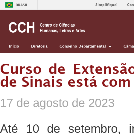
Simplifique!
Com
BRASIL
CCH
Centro de Ciências
Humanas, Letras e Artes
Início
Diretoria
Conselho Departamental
Câmar
Curso de Extensão
de Sinais está com
17 de agosto de 2023
Até 10 de setembro, i