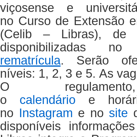
viçosense e universit
no Curso de Extensão em
(Celib – Libras), de
disponibilizadas n
rematrícula
. Serão ofe
níveis: 1, 2, 3 e 5. As va
O regulame
o
calendário
e horári
no
Instagram
e no
site
d
disponíveis informaçõe