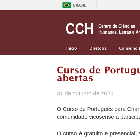
BRASIL
CCH
Centro de Ciências
Humanas, Letras e Ar
Início
Diretoria
Conselho 
Curso de Portugu
abertas
31 de outubro de 2025
O Curso de Português para Crianç
comunidade viçosense a participa
O curso é gratuito e presencial,