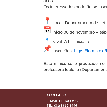
anos.
Os interessados poderão se inscr
Local: Departamento de Letr
Início 08 de novembro – sáb
Nível: A1 – Iniciante
Inscrições:
https://forms.
Este minicurso é produzido no
professora Idalena (Departament
CONTATO
E-MAIL: CCH@UFV.BR
TEL.: (31) 3612 1446