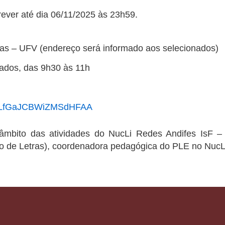
ever até dia 06/11/2025 às 23h59.
as – UFV (endereço será informado aos selecionados)
ados, das 9h30 às 11h
gle/LfGaJCBWiZMSdHFAA
 âmbito das atividades do NucLi Redes Andifes IsF –
o de Letras), coordenadora pedagógica do PLE no NucLi