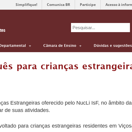
Simplifique!
Comunica BR
Participe
Acesso à infor
Search
tes
for:
Departamental
Câmara de Ensino
Dúvidas e sugestões
ês para crianças estrangeir
as Estrangeiras oferecido pelo NucLi IsF, no âmbito da
r de suas atividades.
 voltado para crianças estrangeiras residentes em Viç