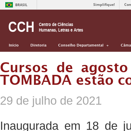
Simplifique!
Com
BRASIL
CCH
Centro de Ciências
Humanas, Letras e Artes
Início
Diretoria
Conselho Departamental
Câmar
Cursos de agosto
TOMBADA estão co
29 de julho de 2021
Inaugurada em 18 de ju