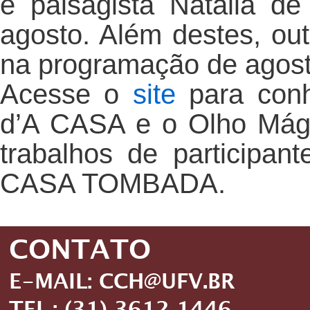
e paisagista Natalia de
agosto. Além destes, out
na programação de agost
Acesse o
site
para conh
d’A CASA e o Olho Mági
trabalhos de participan
CASA TOMBADA.
CONTATO
E-MAIL: CCH@UFV.BR