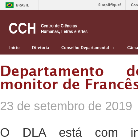
Simplifique!
Com
BRASIL
CCH
Centro de Ciências
Humanas, Letras e Artes
Início
Diretoria
Conselho Departamental
Câmar
Departamento d
monitor de Francê
23 de setembro de 2019
O DLA está com ins