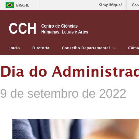
Simplifique!
Com
BRASIL
CCH
Centro de Ciências
Humanas, Letras e Artes
Início
Diretoria
Conselho Departamental
Câmar
Dia do Administra
9 de setembro de 2022