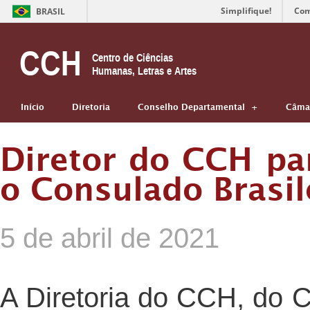
Simplifique!
Com
BRASIL
CCH
Centro de Ciências
Humanas, Letras e Artes
Início
Diretoria
Conselho Departamental
Câmar
Diretor do CCH pa
o Consulado Brasi
5 de abril de 2021
A Diretoria do CCH, do