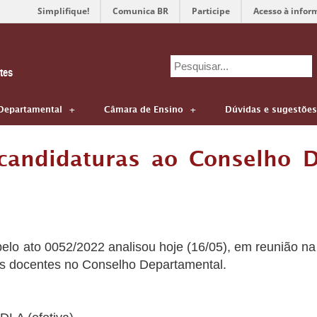
Simplifique!
Comunica BR
Participe
Acesso à infor
Search
tes
for:
Departamental
Câmara de Ensino
Dúvidas e sugestões
candidaturas ao Conselho 
elo ato 0052/2022 analisou hoje (16/05), em reunião na
es docentes no Conselho Departamental.