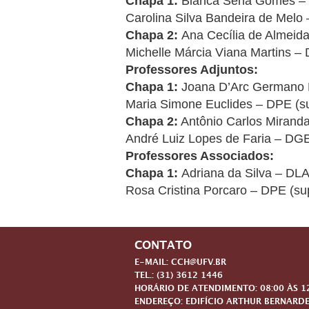
Chapa 1:
Bianca Sena Gomes – D
Carolina Silva Bandeira de Melo 
Chapa 2:
Ana Cecília de Almeida
Michelle Márcia Viana Martins – 
Professores Adjuntos:
Chapa 1:
Joana D’Arc Germano H
Maria Simone Euclides – DPE (su
Chapa 2:
Antônio Carlos Miranda
André Luiz Lopes de Faria – DGE
Professores Associados:
Chapa 1:
Adriana da Silva – DLA 
Rosa Cristina Porcaro – DPE (su
CONTATO
E-MAIL: CCH@UFV.BR
TEL.: (31) 3612 1446
HORÁRIO DE ATENDIMENTO: 08:00 ÀS 12:
ENDEREÇO: EDIFÍCIO ARTHUR BERNARDE