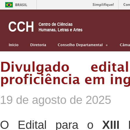
Simplifique!
Com
BRASIL
CCH
Centro de Ciências
Humanas, Letras e Artes
Início
Diretoria
Conselho Departamental
Câmar
Divulgado edi
proficiência em in
19 de agosto de 2025
O Edital para o
XIII