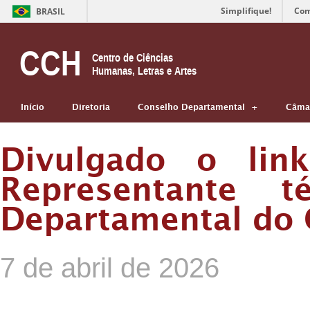
Simplifique!
Com
BRASIL
CCH
Centro de Ciências
Humanas, Letras e Artes
Início
Diretoria
Conselho Departamental
Câmar
Divulgado o lin
Representante t
Departamental do
7 de abril de 2026