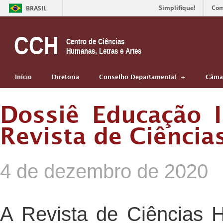
Simplifique!
Com
BRASIL
CCH
Centro de Ciências
Humanas, Letras e Artes
Início
Diretoria
Conselho Departamental
Câmar
Dossiê Educação I
Revista de Ciênci
4 de dezembro de 2020
A Revista de Ciências