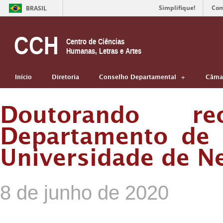
Simplifique!
Com
BRASIL
CCH
Centro de Ciências
Humanas, Letras e Artes
Início
Diretoria
Conselho Departamental
Câmar
Doutorando r
Departamento de 
Universidade de N
8 de junho de 2020