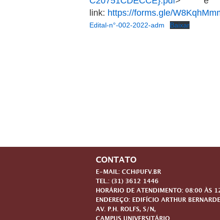
C20751CDECCE}.pdf
> e a 
link:
https://forms.gle/W8Kqh
Edital-n°-002-2022-adm
Baixar
CONTATO
E-MAIL: CCH@UFV.BR
TEL.: (31) 3612 1446
HORÁRIO DE ATENDIMENTO: 08:00 ÀS 12:
ENDEREÇO: EDIFÍCIO ARTHUR BERNARDE
AV. P.H. ROLFS, S/N,
CAMPUS UNIVERSITÁRIO