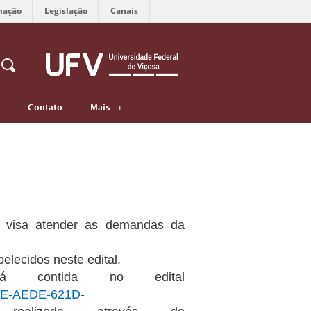
mação
Legislação
Canais
Contato
Mais
s, visa atender as demandas da
elecidos neste edital.
á contida no edital
A8E-AEDE-621D-