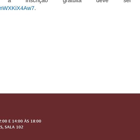
inscrição gratuita deve ser re
MmmWXKiX4Aw7
.
00 E 14:00 ÀS 18:00
S, SALA 102