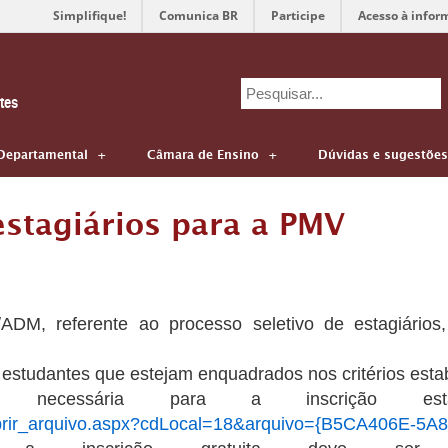
Simplifique!
Comunica BR
Participe
Acesso à infor
Search
tes
for:
Departamental
Câmara de Ensino
Dúvidas e sugestões
 estagiários para a PMV
2/ADM, referente ao processo seletivo de estagiário
 estudantes que estejam enquadrados nos critérios estab
 necessária para a inscrição est
/abrir_arquivo.aspx?cdLocal=18&arquivo={B5CA406E-5