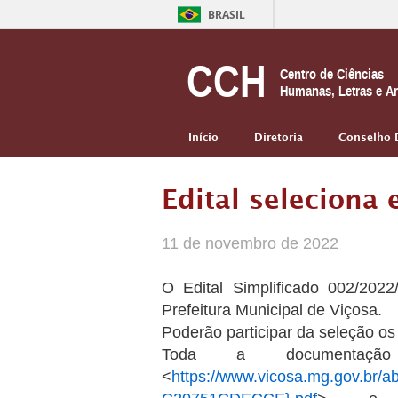
BRASIL
CCH
Centro de Ciências
Humanas, Letras e Ar
Início
Diretoria
Conselho 
Edital seleciona
11 de novembro de 2022
O Edital Simplificado 002/202
Prefeitura Municipal de Viçosa.
Poderão participar da seleção os
Toda a documentação
<
https://www.vicosa.mg.gov.br