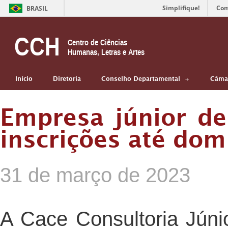
Simplifique!
Com
BRASIL
CCH
Centro de Ciências
Humanas, Letras e Artes
Início
Diretoria
Conselho Departamental
Câmar
Empresa júnior de
inscrições até do
31 de março de 2023
A Cace Consultoria Júni