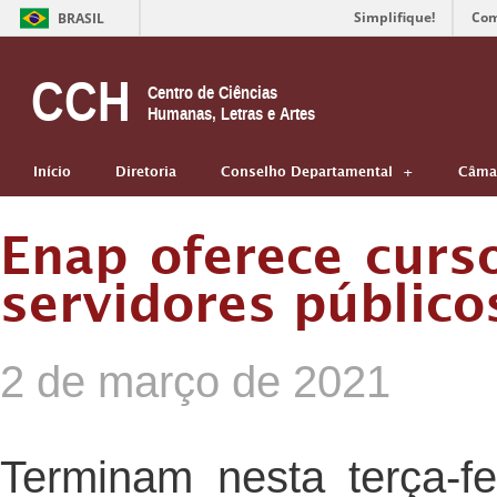
Simplifique!
Com
BRASIL
CCH
Centro de Ciências
Humanas, Letras e Artes
Início
Diretoria
Conselho Departamental
Câmar
Enap oferece curs
servidores público
2 de março de 2021
Terminam nesta terça-fe