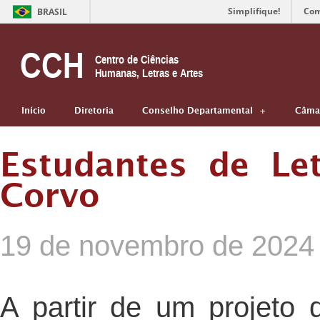
Simplifique!
Com
BRASIL
CCH
Centro de Ciências
Humanas, Letras e Artes
Início
Diretoria
Conselho Departamental
Câmar
Estudantes de Le
Corvo
19 de novembro de 2024
A partir de um projeto