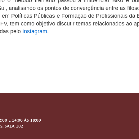
 o método freiriano passou a influenciar Biko e ou
ul, analisando os pontos de convergência entre as filoso
em Políticas Públicas e Formação de Profissionais da 
, tem como objetivo discutir temas relacionados ao ap
idas pelo
Instagram
.
00 E 14:00 ÀS 18:00
S, SALA 102