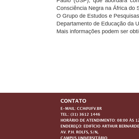
Paulo (USP), que abordará como
Consciência Negra na África do S
O Grupo de Estudos e Pesquisas 
Departamento de Educação da UFV
Mais informações podem ser obt
CONTATO
E-MAIL: CCH@UFV.BR
TEL.: (31) 3612 1446
HORÁRIO DE ATENDIMENTO: 08:00 ÀS 12:
ENDEREÇO: EDIFÍCIO ARTHUR BERNARDE
AV. P.H. ROLFS, S/N,
CAMPUS UNIVERSITÁRIO