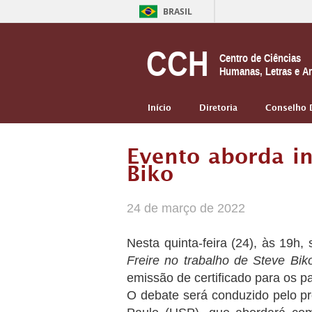
BRASIL
CCH
Centro de Ciências
Humanas, Letras e Ar
Início
Diretoria
Conselho 
Evento aborda in
Biko
24 de março de 2022
Nesta quinta-feira (24), às 19h
Freire no trabalho de Steve Bik
emissão de certificado para os pa
O debate será conduzido pelo p