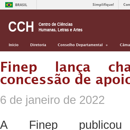
Simplifique!
Com
BRASIL
CCH
Centro de Ciências
Humanas, Letras e Artes
Início
Diretoria
Conselho Departamental
Câmar
Finep lança ch
concessão de apoio
6 de janeiro de 2022
A Finep publi