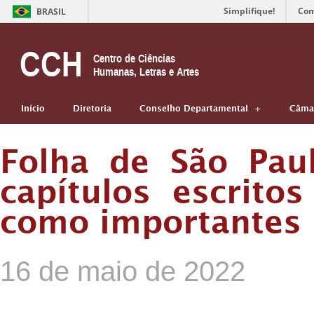
Simplifique!
Com
BRASIL
CCH
Centro de Ciências
Humanas, Letras e Artes
Início
Diretoria
Conselho Departamental
Câmar
Folha de São Pau
capítulos escrit
como importantes p
16 de maio de 2022