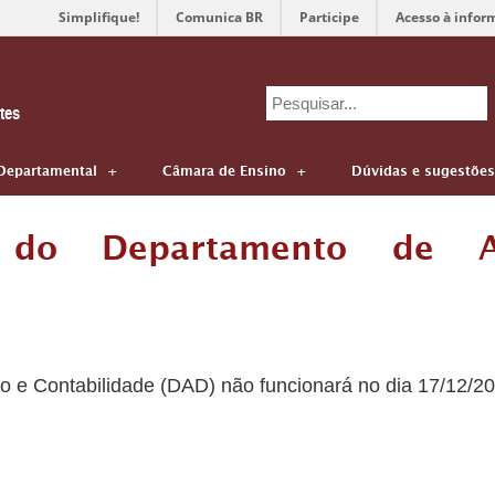
Simplifique!
Comunica BR
Participe
Acesso à infor
Search
tes
for:
Departamental
Câmara de Ensino
Dúvidas e sugestões
 do Departamento de A
e Contabilidade (DAD) não funcionará no dia 17/12/2021 