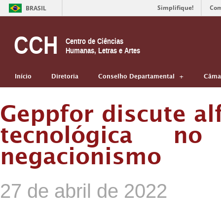
Simplifique!
Com
BRASIL
CCH
Centro de Ciências
Humanas, Letras e Artes
Início
Diretoria
Conselho Departamental
Câmar
Geppfor discute alf
tecnológica no
negacionismo
27 de abril de 2022