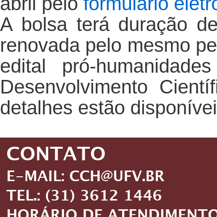
abril pelo
formulário eletr
A bolsa terá duração d
renovada pelo mesmo per
edital pró-humanidade
Desenvolvimento Cientí
detalhes estão disponívei
CONTATO
E-MAIL: CCH@UFV.BR
TEL.: (31) 3612 1446