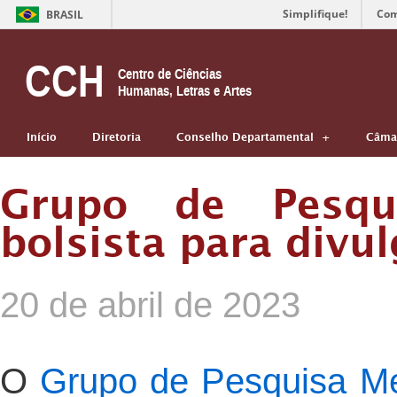
Simplifique!
Com
BRASIL
CCH
Centro de Ciências
Humanas, Letras e Artes
Início
Diretoria
Conselho Departamental
Câmar
Grupo de Pesqui
bolsista para divul
20 de abril de 2023
O
Grupo de Pesquisa Me