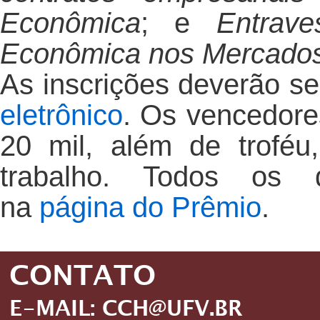
Econômica
; e
Entrave
Econômica nos Mercados 
As inscrições deverão se
eletrônico
. Os vencedore
20 mil, além de troféu,
trabalho. Todos os d
na
página do Prêmio
.
CONTATO
E-MAIL: CCH@UFV.BR