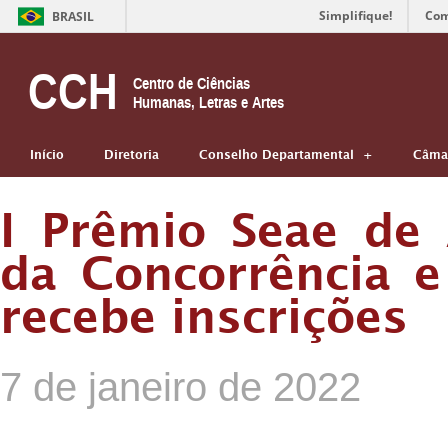
Simplifique!
Com
BRASIL
CCH
Centro de Ciências
Humanas, Letras e Artes
Início
Diretoria
Conselho Departamental
Câmar
I Prêmio Seae de
da Concorrência 
recebe inscrições
7 de janeiro de 2022