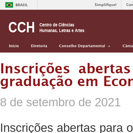
Simplifique!
Com
BRASIL
CCH
Centro de Ciências
Humanas, Letras e Artes
Início
Diretoria
Conselho Departamental
Câmar
Inscrições aberta
graduação em Eco
8 de setembro de 2021
Inscrições abertas para