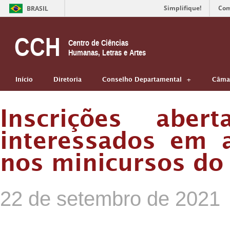
Simplifique!
Com
BRASIL
CCH
Centro de Ciências
Humanas, Letras e Artes
Início
Diretoria
Conselho Departamental
Câmar
Inscrições aber
interessados em 
nos minicursos do
22 de setembro de 2021