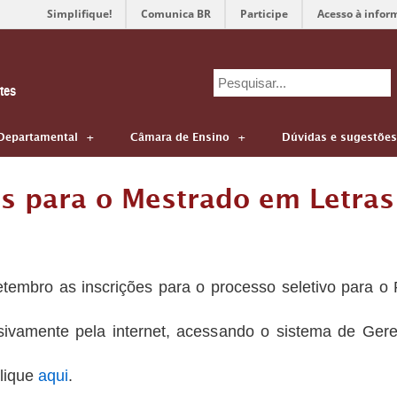
Simplifique!
Comunica BR
Participe
Acesso à infor
Search
tes
for:
Departamental
Câmara de Ensino
Dúvidas e sugestões
as para o Mestrado em Letras
setembro as inscrições para o processo seletivo para
lusivamente pela internet, acessando o sistema de Ger
clique
aqui
.