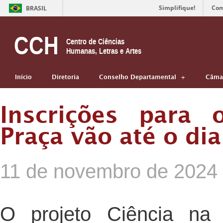
Simplifique!
Com
BRASIL
CCH
Centro de Ciências
Humanas, Letras e Artes
Início
Diretoria
Conselho Departamental
Câmar
Inscrições para 
Praça vão até o di
11 de novembro de 2024
O projeto Ciência na 