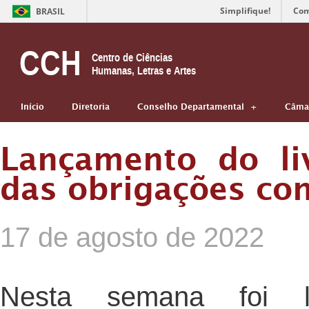
Simplifique!
Com
BRASIL
CCH
Centro de Ciências
Humanas, Letras e Artes
Início
Diretoria
Conselho Departamental
Câmar
Lançamento do liv
das obrigações con
17 de agosto de 2022
Nesta semana foi 