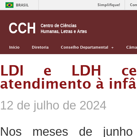
Simplifique!
Com
BRASIL
CCH
Centro de Ciências
Humanas, Letras e Artes
Início
Diretoria
Conselho Departamental
Câmar
LDI e LDH cel
atendimento à infâ
12 de julho de 2024
Nos meses de junho 