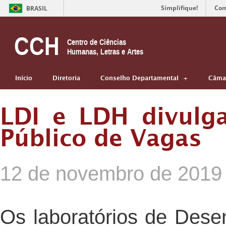
Simplifique!
Com
BRASIL
CCH
Centro de Ciências
Humanas, Letras e Artes
Início
Diretoria
Conselho Departamental
Câmar
LDI e LDH divulga
Público de Vagas
12 de novembro de 2019
Os laboratórios de Desen