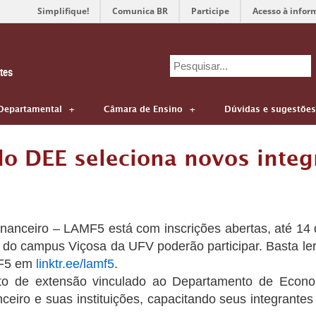
Simplifique!
Comunica BR
Participe
Acesso à infor
Search
tes
for:
Departamental
Câmara de Ensino
Dúvidas e sugestões
o DEE seleciona novos integ
anceiro – LAMF5 está com inscrições abertas, até 14 d
 do campus Viçosa da UFV poderão participar. Basta ler 
MF5 em
linktr.ee/lamf5
.
to de extensão vinculado ao Departamento de Econ
nceiro e suas instituições, capacitando seus integrantes